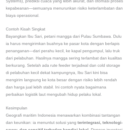
Systems), prediksi cuaca yang lebih akurat, dan otomasi proses
kepabeanan—semuanya menurunkan risiko keterlambatan dan
biaya operasional.
Contoh Kisah Singkat
Bayangkan Ibu Sari, petani mangga dari Pulau Sumbawa. Dulu
ia harus mengirimkan buahnya ke pasar kota dengan berlapis
penanganan—dari perahu kecil, ke kapal pengumpul, lalu truk
dari pelabuhan. Hasilnya mangga sering terlambat dan kualitas
berkurang. Setelah ada rute feeder terjadwal dan cold storage
di pelabuhan kecil dekat kampungnya, Ibu Sari kini bisa
mengirim langsung ke kota besar dengan risiko lebih rendah
dan harga jual lebih stabil. Ini contoh nyata bagaimana
perbaikan logistik laut mengubah hidup pelaku lokal.
Kesimpulan
Geografi maritim Indonesia menawarkan kombinasi tantangan
dan keunikan: ia menuntut solusi yang
terintegrasi, teknologi-
savvy, dan sensitif terhadap kondisi lokal
. Dengan investasi