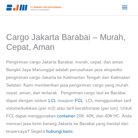
Lewati
Men
ke
Utam
konten
Cargo Jakarta Barabai – Murah,
Cepat, Aman
Pengiriman cargo Jakarta Barabai, murah, cepat, dan aman.
Bangkit Jaya Manunggal adalah perusahaan jasa ekspedisi
pengiriman cargo Jakarta ke Kalimantan Tengah dan Kalimatan
Selatan. Kami memberikan jasa pengiriman cargo yang murah,
cepat, aman, dan terlacak. Pengiriman cargo laut ke Barabai
dapat dengan sistem
LCL
maupun
FCL
. LCL menggunakan tarif
volume/kubikasi (per m3) atau tarif berat/tonase (per ton). Untuk
FCL dapat menggunakan
container
20ft, 40ft, dan 40ft HC. Anda
mencari jasa kirim barang Jakarta ke Barabai yang handal dan
terpercaya? Segera
hubungi kami
.