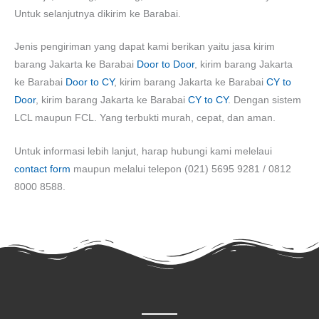
Untuk selanjutnya dikirim ke Barabai.
Jenis pengiriman yang dapat kami berikan yaitu jasa kirim
barang Jakarta ke Barabai
Door to Door
, kirim barang Jakarta
ke Barabai
Door to CY
, kirim barang Jakarta ke Barabai
CY to
Door
, kirim barang Jakarta ke Barabai
CY to CY
. Dengan sistem
LCL maupun FCL. Yang terbukti murah, cepat, dan aman.
Untuk informasi lebih lanjut, harap hubungi kami melelaui
contact form
maupun melalui telepon (021) 5695 9281 / 0812
8000 8588.