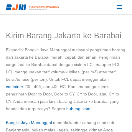
Lewati
Men
ke
Utam
konten
Kirim Barang Jakarta ke Barabai
Ekspedisi Bangkit Jaya Manunggal melayani pengiriman barang
dari Jakarta ke Barabai murah, cepat, dan aman. Pengiriman
cargo laut ke Barabai dapat dengan sistem LCL maupun FCL.
LCL menggunakan tarif volume/kubikasi (per m3) atau tarif
berat/tonase (per ton). Untuk FCL dapat menggunakan
container
20ft, 40ft, dan 40ft HC. Kami menangani jenis
pengiriman Door to Door, Door to CY, CY to Door, atau CY to
CY. Anda mencari jasa kirim barang Jakarta ke Barabai yang
handal dan terpercaya? Segera
hubungi kami
.
Bangkit Jaya Manunggal
memiliki kantor cabang sendiri di
Banjarmasin, bukan melalui agen, sehingga kiriman Anda