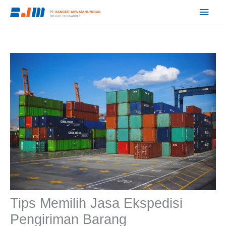
Lewati
Men
ke
Utam
konten
Tips Memilih Jasa Ekspedisi
Pengiriman Barang