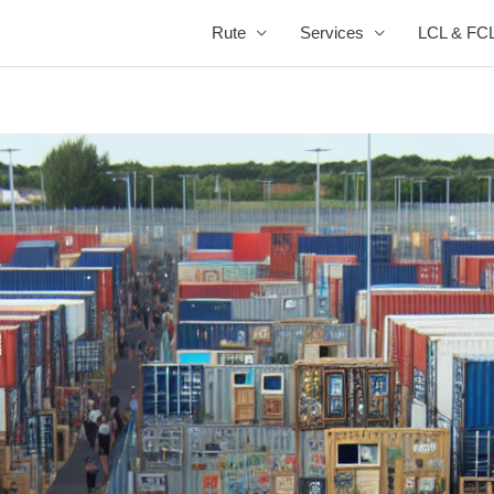
Rute
Services
LCL & FC