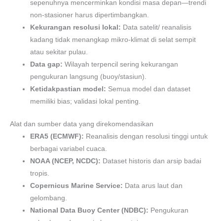
sepenuhnya mencerminkan kondisi masa depan—trendi
non-stasioner harus dipertimbangkan.
Kekurangan resolusi lokal:
Data satelit/ reanalisis
kadang tidak menangkap mikro-klimat di selat sempit
atau sekitar pulau.
Data gap:
Wilayah terpencil sering kekurangan
pengukuran langsung (buoy/stasiun).
Ketidakpastian model:
Semua model dan dataset
memiliki bias; validasi lokal penting.
Alat dan sumber data yang direkomendasikan
ERA5 (ECMWF):
Reanalisis dengan resolusi tinggi untuk
berbagai variabel cuaca.
NOAA (NCEP, NCDC):
Dataset historis dan arsip badai
tropis.
Copernicus Marine Service:
Data arus laut dan
gelombang.
National Data Buoy Center (NDBC):
Pengukuran