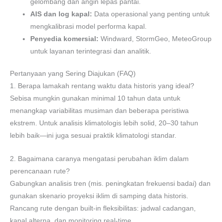
gelombang dan angin lepas pantai.
AIS dan log kapal:
Data operasional yang penting untuk
mengkalibrasi model performa kapal.
Penyedia komersial:
Windward, StormGeo, MeteoGroup
untuk layanan terintegrasi dan analitik.
Pertanyaan yang Sering Diajukan (FAQ)
1. Berapa lamakah rentang waktu data historis yang ideal?
Sebisa mungkin gunakan minimal 10 tahun data untuk
menangkap variabilitas musiman dan beberapa peristiwa
ekstrem. Untuk analisis klimatologis lebih solid, 20–30 tahun
lebih baik—ini juga sesuai praktik klimatologi standar.
2. Bagaimana caranya mengatasi perubahan iklim dalam
perencanaan rute?
Gabungkan analisis tren (mis. peningkatan frekuensi badai) dan
gunakan skenario proyeksi iklim di samping data historis.
Rancang rute dengan built-in fleksibilitas: jadwal cadangan,
kapal alterna, dan monitoring real-time.