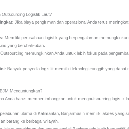
utsourcing Logistik Laut?
ingkat:
Jika biaya pengiriman dan operasional Anda terus meningkat,
s:
Memiliki perusahaan logistik yang berpengalaman memungkink
snis yang berubah-ubah.
Outsourcing memungkinkan Anda untuk lebih fokus pada pengemban
ni:
Banyak penyedia logistik memiliki teknologi canggih yang dapat 
ke BJM Menguntungkan?
pa Anda harus mempertimbangkan untuk mengoutsourcing logistik la
pelabuhan utama di Kalimantan, Banjarmasin memiliki akses yang sang
n barang ke berbagai wilayah.
biaya pengiriman dan operasional di Banjarmasin lebih kompetitif d