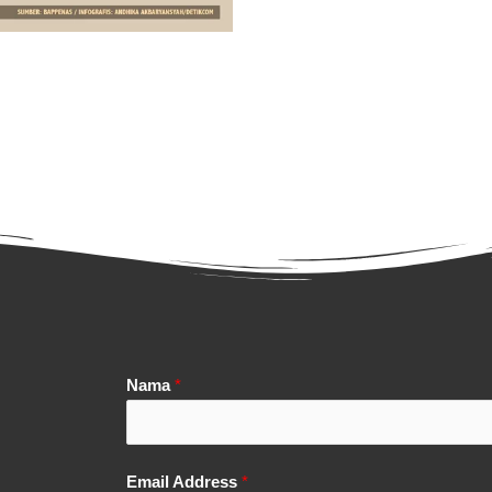
Nama
*
Email Address
*