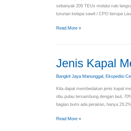
Ekspor
sebanyak 205 TEUs melalui rute langsu
turunan kelapa sawit / CPO berupa Lauri
Read More »
Jenis
Jenis Kapal M
Kapal
Menurut
Bangkit Jaya Manunggal
,
Ekspedisi Ce
Fungsi
Kita dapat membedakan jenis kapal men
&
ribu pulau tersambung dengan laut, 70
Kegunaan
bagian bumi ada perairan, hanya 29.2%
Read More »