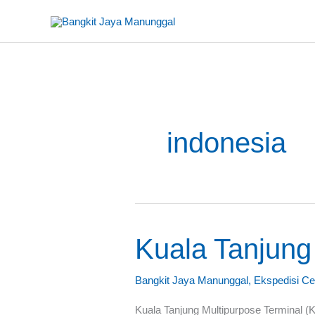
Lewati
ke
konten
indonesia
Kuala
Kuala Tanjung
Tanjung
Buka
Bangkit Jaya Manunggal
,
Ekspedisi Ce
Jalur
Kuala Tanjung Multipurpose Terminal (