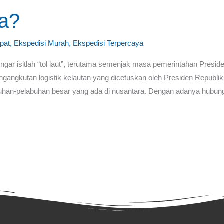
pa?
pat
,
Ekspedisi Murah
,
Ekspedisi Terpercaya
engar isitlah “tol laut”, terutama semenjak masa pemerintahan Presi
ngangkutan logistik kelautan yang dicetuskan oleh Presiden Republi
han-pelabuhan besar yang ada di nusantara. Dengan adanya hubung