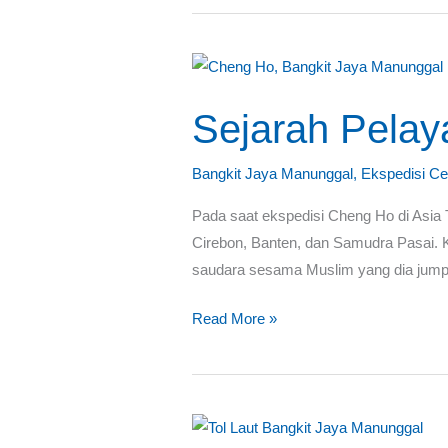
Sejarah
Pelayaran
Sejarah Pelay
Nusantara,
Ekspedisi
Cheng
Bangkit Jaya Manunggal
,
Ekspedisi Ce
Ho
Pada saat ekspedisi Cheng Ho di Asia 
Cirebon, Banten, dan Samudra Pasai.
saudara sesama Muslim yang dia jumpai
Read More »
Tol