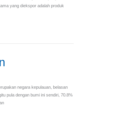
rtama yang diekspor adalah produk
n
merupakan negara kepulauan, belasan
tu pula dengan bumi ini sendiri, 70.8%
pan