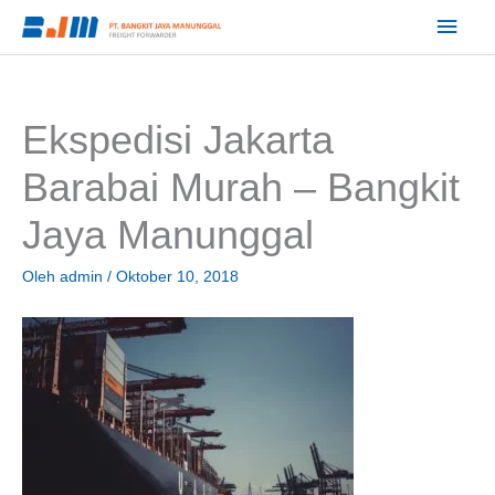
Lewati
Men
ke
Utam
konten
Ekspedisi Jakarta
Barabai Murah – Bangkit
Jaya Manunggal
Oleh
admin
/
Oktober 10, 2018